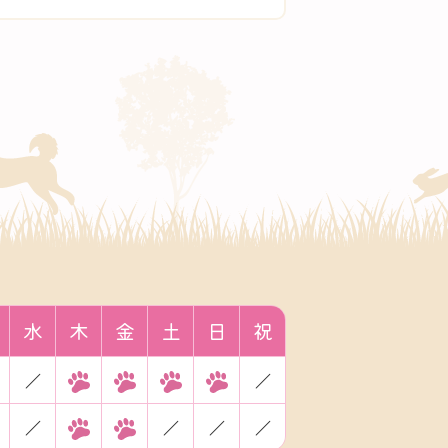
水
木
金
土
日
祝
／
／
／
／
／
／