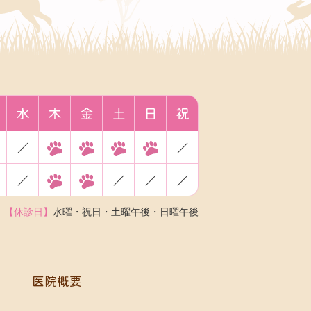
水
木
金
土
日
祝
／
／
／
／
／
／
【休診日】
水曜・祝日・土曜午後・日曜午後
医院概要