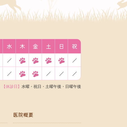
水
木
金
土
日
祝
／
／
／
／
／
／
【休診日】
水曜・祝日・土曜午後・日曜午後
医院概要