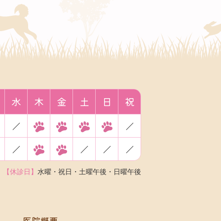
水
木
金
土
日
祝
／
／
／
／
／
／
【休診日】
水曜・祝日・土曜午後・日曜午後
医院概要